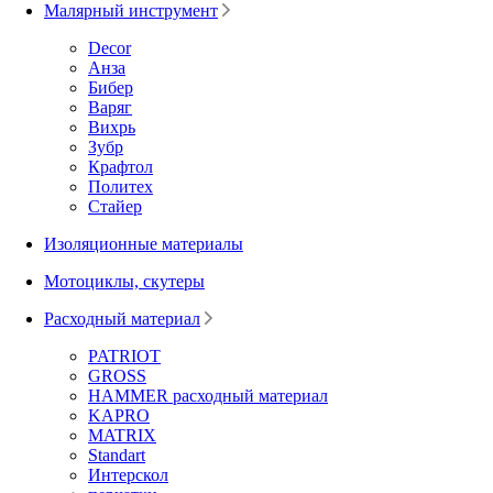
Малярный инструмент
Decor
Анза
Бибер
Варяг
Вихрь
Зубр
Крафтол
Политех
Стайер
Изоляционные материалы
Мотоциклы, скутеры
Расходный материал
PATRIOT
GROSS
HAMMER расходный материал
KAPRO
MATRIX
Standart
Интерскол