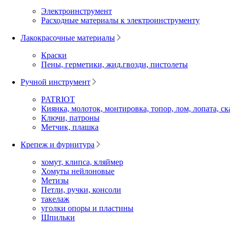
Электроинструмент
Расходные материалы к электроинструменту
Лакокрасочные материалы
Краски
Пены, герметики, жид.гвозди, пистолеты
Ручной инструмент
PATRIOT
Киянка, молоток, монтировка, топор, лом, лопата, ск
Ключи, патроны
Метчик, плашка
Крепеж и фурнитура
хомут, клипса, кляймер
Хомуты нейлоновые
Метизы
Петли, ручки, консоли
такелаж
уголки опоры и пластины
Шпильки