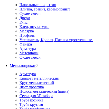
Напольные покрытия
Плитка, гранит, керамогранит
Сухие смеси
Двери
Гипс
Клеи, штукатурка
Малярка
Профиль
Утеплитель, Кровля, Пленки строительные.
Фанера
Арматура
Материалы
Сухие смеси
Металлопрокат
Арматура
Квадрат металлический
Круг металлический
Лист просечка
Полоса металлическая (шина)
Сетка для 3D забора
Труба косичка
Труба круглая
Труба профильная