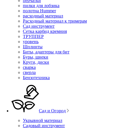
перчатки
пилки для лобзика
полотна Hummer
расходный материал
Расходный материал к тримерам
Сад инструмент
Сетка карбид кремния
ТРУППЕР
уровень
Шплинты
Биты, адаптеры для бит
Буры, шнеки
Круги, диски
сварка
сверла
Бензотехника
Сад и Огород
Укрывной материал
Садовый инструмент