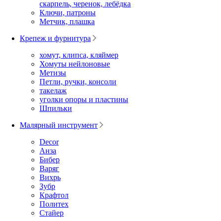
скарпель, черенок, лебёдка
Ключи, патроны
Метчик, плашка
Крепеж и фурнитура
хомут, клипса, кляймер
Хомуты нейлоновые
Метизы
Петли, ручки, консоли
такелаж
уголки опоры и пластины
Шпильки
Малярный инструмент
Decor
Анза
Бибер
Варяг
Вихрь
Зубр
Крафтол
Политех
Стайер