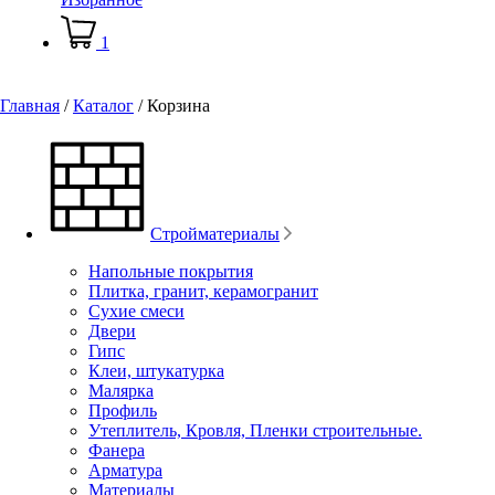
1
Главная
/
Каталог
/
Корзина
Стройматериалы
Напольные покрытия
Плитка, гранит, керамогранит
Сухие смеси
Двери
Гипс
Клеи, штукатурка
Малярка
Профиль
Утеплитель, Кровля, Пленки строительные.
Фанера
Арматура
Материалы