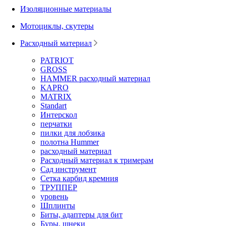
Изоляционные материалы
Мотоциклы, скутеры
Расходный материал
PATRIOT
GROSS
HAMMER расходный материал
KAPRO
MATRIX
Standart
Интерскол
перчатки
пилки для лобзика
полотна Hummer
расходный материал
Расходный материал к тримерам
Сад инструмент
Сетка карбид кремния
ТРУППЕР
уровень
Шплинты
Биты, адаптеры для бит
Буры, шнеки