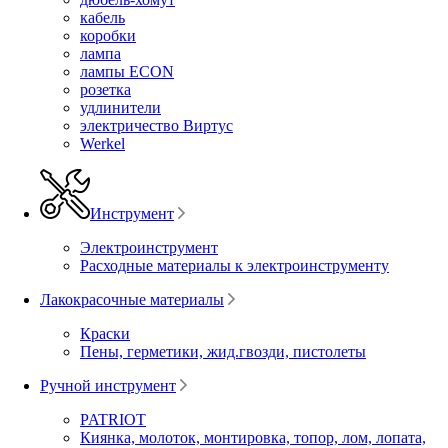
кабель
коробки
лампа
лампы ECON
розетка
удлинители
электричество Виртус
Werkel
Инструмент
Электроинструмент
Расходные материалы к электроинструменту
Лакокрасочные материалы
Краски
Пены, герметики, жид.гвозди, пистолеты
Ручной инструмент
PATRIOT
Киянка, молоток, монтировка, топор, лом, лопата,