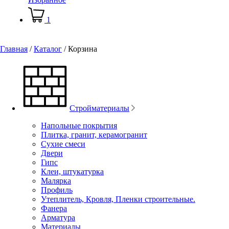
1
Главная
/
Каталог
/
Корзина
Стройматериалы
Напольные покрытия
Плитка, гранит, керамогранит
Сухие смеси
Двери
Гипс
Клеи, штукатурка
Малярка
Профиль
Утеплитель, Кровля, Пленки строительные.
Фанера
Арматура
Материалы