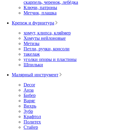
скарпель, черенок, лебёдка
Ключи, патроны
Метчик, плашка
Крепеж и фурнитура
хомут, клипса, кляймер
Хомуты нейлоновые
Метизы
Петли, ручки, консоли
такелаж
уголки опоры и пластины
Шпильки
Малярный инструмент
Decor
Анза
Бибер
Варяг
Вихрь
Зубр
Крафтол
Политех
Стайер