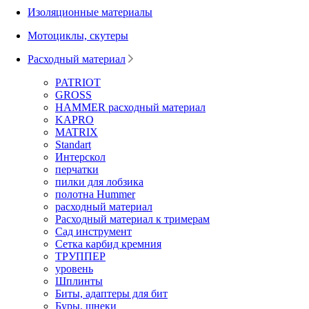
Изоляционные материалы
Мотоциклы, скутеры
Расходный материал
PATRIOT
GROSS
HAMMER расходный материал
KAPRO
MATRIX
Standart
Интерскол
перчатки
пилки для лобзика
полотна Hummer
расходный материал
Расходный материал к тримерам
Сад инструмент
Сетка карбид кремния
ТРУППЕР
уровень
Шплинты
Биты, адаптеры для бит
Буры, шнеки