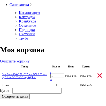
Сантехника
Канализация
Картридж
Кранбукса
Остальное
Подводка
Счетчики
Труба
Моя корзина
Очистить корзину
Товар
Кол-во
Цена
Сумма
-
Газоблок 400х250х625 мм D500 32 шт/
663,0 руб.
663,0 руб.
пд 16 шт/м3 2 м3/1 пд 44,3 кг
+
Итого:
1
663,0 руб.
Купон:
Оформить заказ