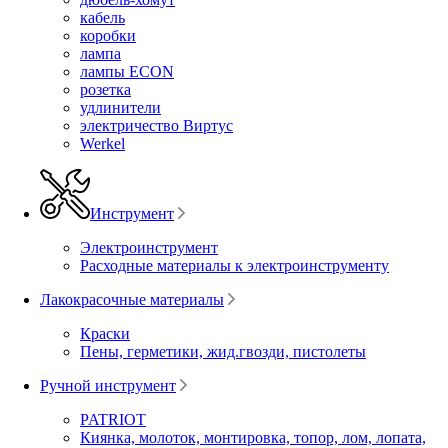
кабель
коробки
лампа
лампы ECON
розетка
удлинители
электричество Виртус
Werkel
Инструмент
Электроинструмент
Расходные материалы к электроинструменту
Лакокрасочные материалы
Краски
Пены, герметики, жид.гвозди, пистолеты
Ручной инструмент
PATRIOT
Киянка, молоток, монтировка, топор, лом, лопата,