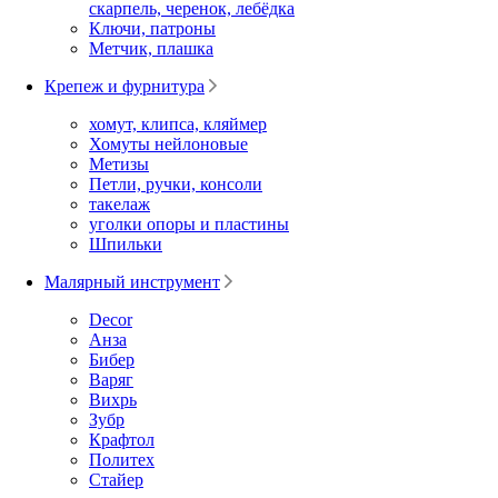
скарпель, черенок, лебёдка
Ключи, патроны
Метчик, плашка
Крепеж и фурнитура
хомут, клипса, кляймер
Хомуты нейлоновые
Метизы
Петли, ручки, консоли
такелаж
уголки опоры и пластины
Шпильки
Малярный инструмент
Decor
Анза
Бибер
Варяг
Вихрь
Зубр
Крафтол
Политех
Стайер