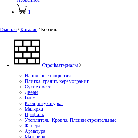
1
Главная
/
Каталог
/
Корзина
Стройматериалы
Напольные покрытия
Плитка, гранит, керамогранит
Сухие смеси
Двери
Гипс
Клеи, штукатурка
Малярка
Профиль
Утеплитель, Кровля, Пленки строительные.
Фанера
Арматура
Материалы