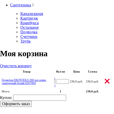
Сантехника
Канализация
Картридж
Кранбукса
Остальное
Подводка
Счетчики
Труба
Моя корзина
Очистить корзину
Товар
Кол-во
Цена
Сумма
-
Герметик EKOTOOLS 260 мл силик.
230,0 руб.
230,0 руб.
санитарный белый 6507804
+
Итого:
1
230,0 руб.
Купон:
Оформить заказ