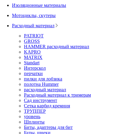
Изоляционные материалы
Мотоциклы, скутеры
Расходный материал
PATRIOT
GROSS
HAMMER расходный материал
KAPRO
MATRIX
Standart
Интерскол
перчатки
пилки для лобзика
полотна Hummer
расходный материал
Расходный материал к тримерам
Сад инструмент
Сетка карбид кремния
ТРУППЕР
уровень
Шплинты
Биты, адаптеры для бит
Буры, шнеки