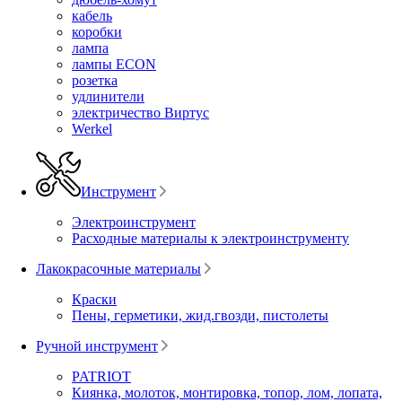
кабель
коробки
лампа
лампы ECON
розетка
удлинители
электричество Виртус
Werkel
Инструмент
Электроинструмент
Расходные материалы к электроинструменту
Лакокрасочные материалы
Краски
Пены, герметики, жид.гвозди, пистолеты
Ручной инструмент
PATRIOT
Киянка, молоток, монтировка, топор, лом, лопата,