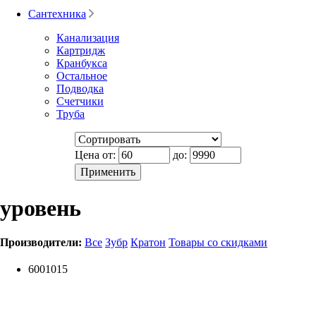
Сантехника
Канализация
Картридж
Кранбукса
Остальное
Подводка
Счетчики
Труба
Цена от:
до:
уровень
Производители:
Все
Зубр
Кратон
Товары со скидками
6001015