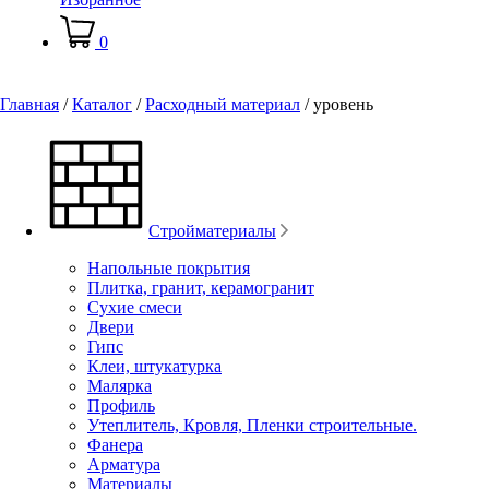
0
Главная
/
Каталог
/
Расходный материал
/
уровень
Стройматериалы
Напольные покрытия
Плитка, гранит, керамогранит
Сухие смеси
Двери
Гипс
Клеи, штукатурка
Малярка
Профиль
Утеплитель, Кровля, Пленки строительные.
Фанера
Арматура
Материалы