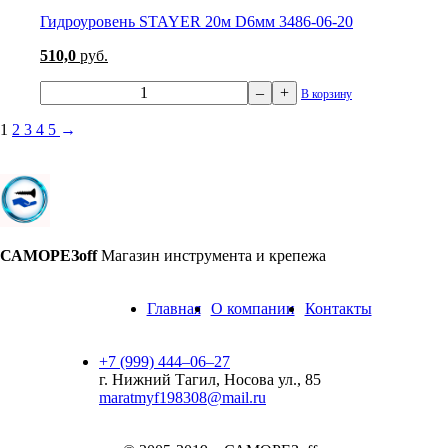
Гидроуровень STAYER 20м D6мм 3486-06-20
510,0
руб.
–
+
В корзину
1
2
3
4
5
→
САМОРЕЗoff
Магазин инструмента и крепежа
Главная
О компании
Контакты
+7 (999) 444‒06‒27
г. Нижний Тагил, Носова ул., 85
maratmyf198308@mail.ru