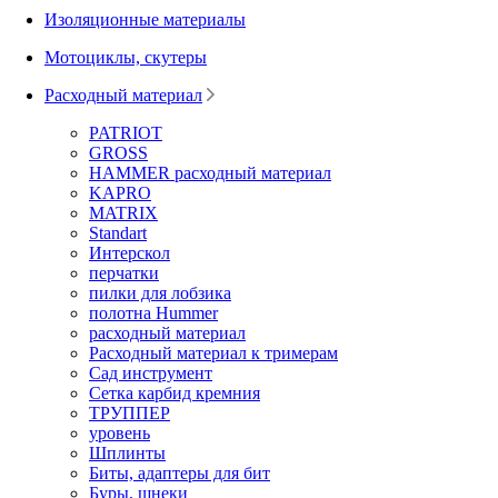
Изоляционные материалы
Мотоциклы, скутеры
Расходный материал
PATRIOT
GROSS
HAMMER расходный материал
KAPRO
MATRIX
Standart
Интерскол
перчатки
пилки для лобзика
полотна Hummer
расходный материал
Расходный материал к тримерам
Сад инструмент
Сетка карбид кремния
ТРУППЕР
уровень
Шплинты
Биты, адаптеры для бит
Буры, шнеки