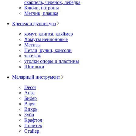
скарпель, черенок, лебёдка
Ключи, патроны
Метчик, плашка
Крепеж и фурнитура
хомут, клипса, кляймер
Хомуты нейлоновые
Метизы
Петли, ручки, консоли
такелаж
уголки опоры и пластины
Шпильки
Малярный инструмент
Decor
Анза
Бибер
Варяг
Вихрь
Зубр
Крафтол
Политех
Стайер