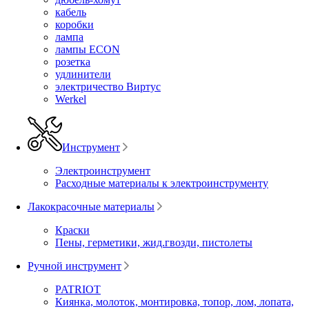
кабель
коробки
лампа
лампы ECON
розетка
удлинители
электричество Виртус
Werkel
Инструмент
Электроинструмент
Расходные материалы к электроинструменту
Лакокрасочные материалы
Краски
Пены, герметики, жид.гвозди, пистолеты
Ручной инструмент
PATRIOT
Киянка, молоток, монтировка, топор, лом, лопата,