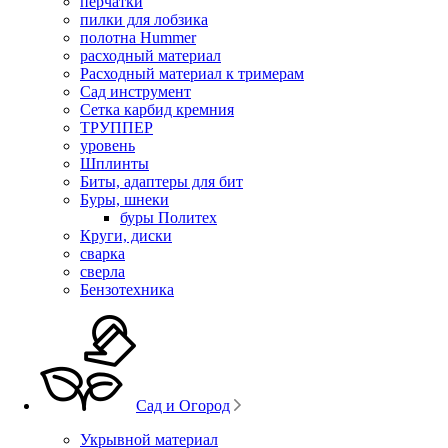
перчатки
пилки для лобзика
полотна Hummer
расходный материал
Расходный материал к тримерам
Сад инструмент
Сетка карбид кремния
ТРУППЕР
уровень
Шплинты
Биты, адаптеры для бит
Буры, шнеки
буры Политех
Круги, диски
сварка
сверла
Бензотехника
Сад и Огород
Укрывной материал