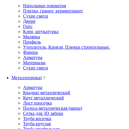
Напольные покрытия
Плитка, гранит, керамогранит
Сухие смеси
Двери
Гипс
Клеи, штукатурка
Малярка
Профиль
Утеплитель, Кровля, Пленки строительные.
Фанера
Арматура
Материалы
Сухие смеси
Металлопрокат
Арматура
Квадрат металлический
Круг металлический
Лист просечка
Полоса металлическая (шина)
Сетка для 3D забора
Труба косичка
Труба круглая
Труба профильная