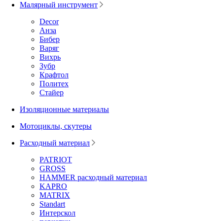
Малярный инструмент
Decor
Анза
Бибер
Варяг
Вихрь
Зубр
Крафтол
Политех
Стайер
Изоляционные материалы
Мотоциклы, скутеры
Расходный материал
PATRIOT
GROSS
HAMMER расходный материал
KAPRO
MATRIX
Standart
Интерскол