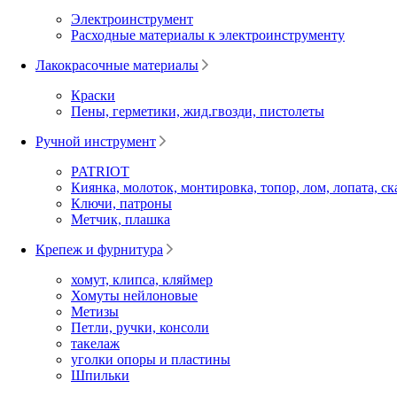
Электроинструмент
Расходные материалы к электроинструменту
Лакокрасочные материалы
Краски
Пены, герметики, жид.гвозди, пистолеты
Ручной инструмент
PATRIOT
Киянка, молоток, монтировка, топор, лом, лопата, ск
Ключи, патроны
Метчик, плашка
Крепеж и фурнитура
хомут, клипса, кляймер
Хомуты нейлоновые
Метизы
Петли, ручки, консоли
такелаж
уголки опоры и пластины
Шпильки