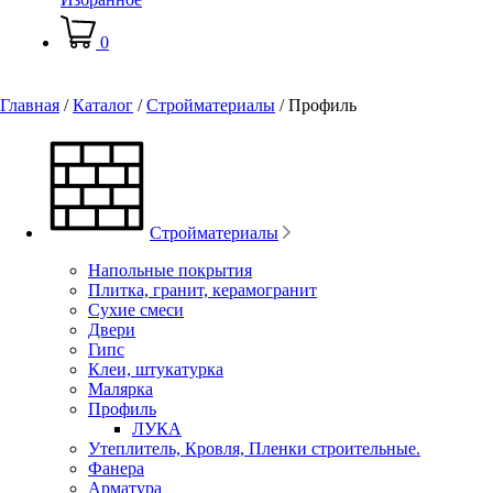
0
Главная
/
Каталог
/
Стройматериалы
/
Профиль
Стройматериалы
Напольные покрытия
Плитка, гранит, керамогранит
Сухие смеси
Двери
Гипс
Клеи, штукатурка
Малярка
Профиль
ЛУКА
Утеплитель, Кровля, Пленки строительные.
Фанера
Арматура