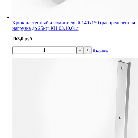
Крюк настенный алюминиевый 140х150 (распределенная
нагрузка до 25кг) КН 03.10.01л
263,0
руб.
–
+
В корзину