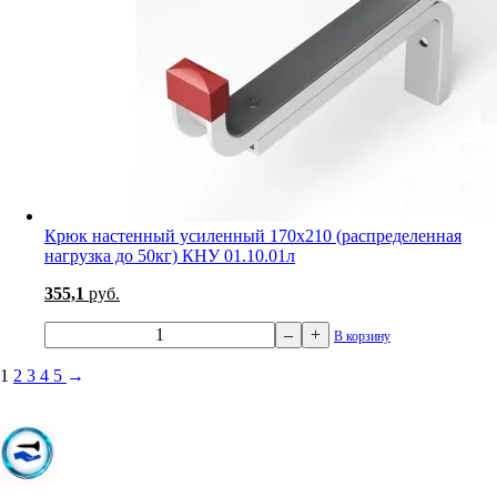
Крюк настенный усиленный 170х210 (распределенная
нагрузка до 50кг) КНУ 01.10.01л
355,1
руб.
–
+
В корзину
1
2
3
4
5
→