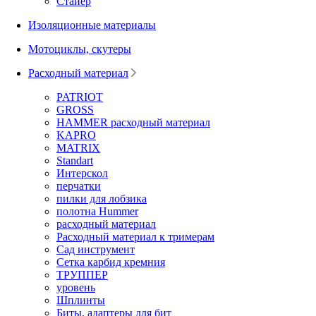
Стайер
Изоляционные материалы
Мотоциклы, скутеры
Расходный материал
PATRIOT
GROSS
HAMMER расходный материал
KAPRO
MATRIX
Standart
Интерскол
перчатки
пилки для лобзика
полотна Hummer
расходный материал
Расходный материал к тримерам
Сад инструмент
Сетка карбид кремния
ТРУППЕР
уровень
Шплинты
Биты, адаптеры для бит