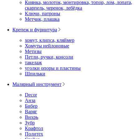
Киянка, молоток, монтировка, топор, лом, лопата,
скарпель, черенок, лебёдка
Ключи, патроны
Метчик, плашка
Крепеж и фурнитура
хомут, клипса, кляймер
Хомуты нейлоновые
Метизы
Петли, ручки, консоли
такелаж
уголки опоры и пластины
Шпильки
Малярный инструмент
Decor
Анза
Бибер
Варяг
Вихрь
Зубр
Крафтол
Политех