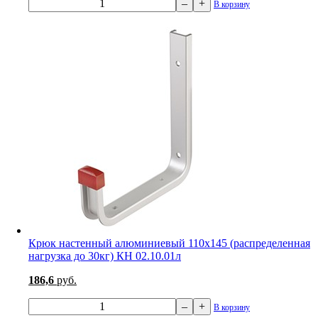
–
+
В корзину
Крюк настенный алюминиевый 110х145 (распределенная
нагрузка до 30кг) КН 02.10.01л
186,6
руб.
–
+
В корзину