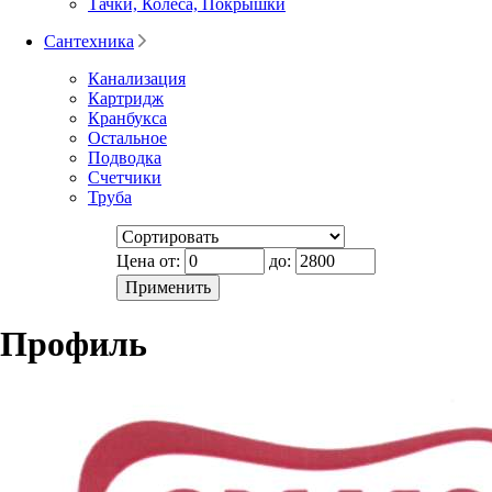
Тачки, Колеса, Покрышки
Сантехника
Канализация
Картридж
Кранбукса
Остальное
Подводка
Счетчики
Труба
Цена от:
до:
Профиль