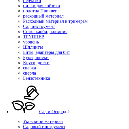
перчатки
пилки для лобзика
полотна Hummer
расходный материал
Расходный материал к тримерам
Сад инструмент
Сетка карбид кремния
ТРУППЕР
уровень
Шплинты
Биты, адаптеры для бит
Буры, шнеки
Круги, диски
сварка
сверла
Бензотехника
Сад и Огород
Укрывной материал
Садовый инструмент