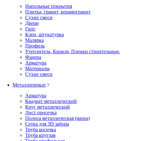
Напольные покрытия
Плитка, гранит, керамогранит
Сухие смеси
Двери
Гипс
Клеи, штукатурка
Малярка
Профиль
Утеплитель, Кровля, Пленки строительные.
Фанера
Арматура
Материалы
Сухие смеси
Металлопрокат
Арматура
Квадрат металлический
Круг металлический
Лист просечка
Полоса металлическая (шина)
Сетка для 3D забора
Труба косичка
Труба круглая
Труба профильная