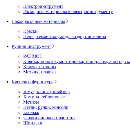
Электроинструмент
Расходные материалы к электроинструменту
Лакокрасочные материалы
Краски
Пены, герметики, жид.гвозди, пистолеты
Ручной инструмент
PATRIOT
Киянка, молоток, монтировка, топор, лом, лопата, ск
Ключи, патроны
Метчик, плашка
Крепеж и фурнитура
хомут, клипса, кляймер
Хомуты нейлоновые
Метизы
Петли, ручки, консоли
такелаж
уголки опоры и пластины
Шпильки