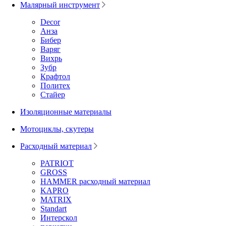
Малярный инструмент
Decor
Анза
Бибер
Варяг
Вихрь
Зубр
Крафтол
Политех
Стайер
Изоляционные материалы
Мотоциклы, скутеры
Расходный материал
PATRIOT
GROSS
HAMMER расходный материал
KAPRO
MATRIX
Standart
Интерскол